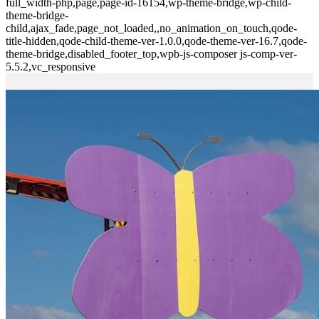
full_width-php,page,page-id-16154,wp-theme-bridge,wp-child-
theme-bridge-
child,ajax_fade,page_not_loaded,,no_animation_on_touch,qode-
title-hidden,qode-child-theme-ver-1.0.0,qode-theme-ver-16.7,qode-
theme-bridge,disabled_footer_top,wpb-js-composer js-comp-ver-
5.5.2,vc_responsive