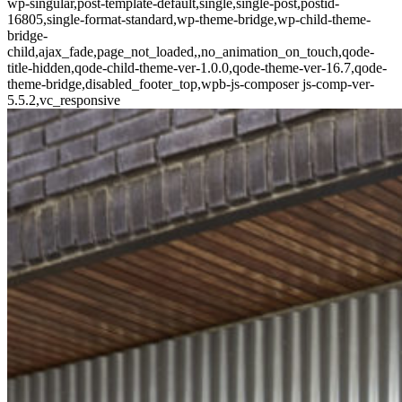
wp-singular,post-template-default,single,single-post,postid-
16805,single-format-standard,wp-theme-bridge,wp-child-theme-
bridge-
child,ajax_fade,page_not_loaded,,no_animation_on_touch,qode-
title-hidden,qode-child-theme-ver-1.0.0,qode-theme-ver-16.7,qode-
theme-bridge,disabled_footer_top,wpb-js-composer js-comp-ver-
5.5.2,vc_responsive