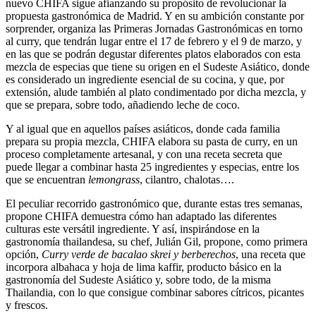
nuevo CHIFA sigue afianzando su propósito de revolucionar la
propuesta gastronómica de Madrid. Y en su ambición constante por
sorprender, organiza las Primeras Jornadas Gastronómicas en torno
al curry, que tendrán lugar entre el 17 de febrero y el 9 de marzo, y
en las que se podrán degustar diferentes platos elaborados con esta
mezcla de especias que tiene su origen en el Sudeste Asiático, donde
es considerado un ingrediente esencial de su cocina, y que, por
extensión, alude también al plato condimentado por dicha mezcla, y
que se prepara, sobre todo, añadiendo leche de coco.
Y al igual que en aquellos países asiáticos, donde cada familia
prepara su propia mezcla, CHIFA elabora su pasta de curry, en un
proceso completamente artesanal, y con una receta secreta que
puede llegar a combinar hasta 25 ingredientes y especias, entre los
que se encuentran
lemongrass
, cilantro, chalotas….
El peculiar recorrido gastronómico que, durante estas tres semanas,
propone CHIFA demuestra cómo han adaptado las diferentes
culturas este versátil ingrediente. Y así, inspirándose en la
gastronomía thailandesa, su chef, Julián Gil, propone, como primera
opción,
Curry verde de bacalao skrei y berberechos
, una receta que
incorpora albahaca y hoja de lima kaffir, producto básico en la
gastronomía del Sudeste Asiático y, sobre todo, de la misma
Thailandia, con lo que consigue combinar sabores cítricos, picantes
y frescos.