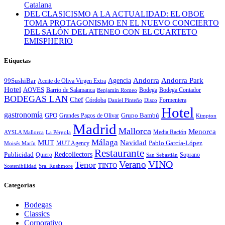
Catalana
DEL CLASICISMO A LA ACTUALIDAD: EL OBOE
TOMA PROTAGONISMO EN EL NUEVO CONCIERTO
DEL SALÓN DEL ATENEO CON EL CUARTETO
EMISPHERIO
Etiquetas
Andorra
Andorra Park
Agencia
99SushiBar
Aceite de Oliva Virgen Extra
Hotel
AOVES
Barrio de Salamanca
Bodega
Bodega Contador
Benjamín Romeo
BODEGAS LAN
Chef
Córdoba
Formentera
Daniel Pinteño
Disco
Hotel
gastronomía
GPO
Grandes Pagos de Olivar
Grupo Bambú
Kimpton
Madrid
Mallorca
Menorca
Media Ración
AYSLA Mallorca
La Pérgola
Málaga
MUT
Navidad
MUT Agency
Pablo García-López
Moisés Marín
Restaurante
Redcollectors
Publicidad
Quiero
Soprano
San Sebastián
Verano
VINO
Tenor
TINTO
Sostenibilidad
Sra. Rushmore
Categorías
Bodegas
Classics
Corporativo