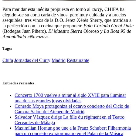
Para maridar esta inédita propuesta en torno al
curry
, CHIFA ha
elegido -de su corta carta de vinos, pero muy cuidada y a precios
asequibles- tres vinos de la D.O. Jerez-Xérès-Sherry, que maridan a
la perfección con la cocina que proponen:
Palo Cortado Great Duke
(Bodegas Juan Piñero).
El Maestro Sierra
Oloroso y
La Bota 95 de
Amontillado «Navazos»
.
Tags:
Chifa
Jornadas del Curry
Madrid
Restaurante
Entradas recientes
Concerto 1700 vuelve a mirar al siglo XVIII para iluminar
una de sus grandes joyas olvidadas
Conrado Moya protagoniza el octavo concierto del Ciclo de
Cámara Salón del Ateneo de Madrid
Salvador Vázquez dirige La fille du régiment en el Teatro
Cervantes de Málaga
Maximilian Hornung se une a la Franz Schubert Filharmonia
para un concierto extraordinario en el Palau de la Música