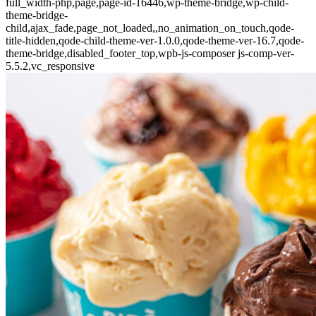
full_width-php,page,page-id-16446,wp-theme-bridge,wp-child-
theme-bridge-
child,ajax_fade,page_not_loaded,,no_animation_on_touch,qode-
title-hidden,qode-child-theme-ver-1.0.0,qode-theme-ver-16.7,qode-
theme-bridge,disabled_footer_top,wpb-js-composer js-comp-ver-
5.5.2,vc_responsive