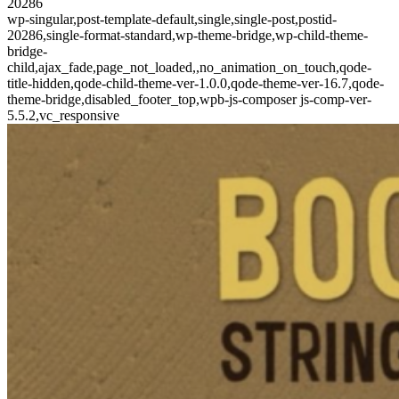
20286
wp-singular,post-template-default,single,single-post,postid-
20286,single-format-standard,wp-theme-bridge,wp-child-theme-
bridge-
child,ajax_fade,page_not_loaded,,no_animation_on_touch,qode-
title-hidden,qode-child-theme-ver-1.0.0,qode-theme-ver-16.7,qode-
theme-bridge,disabled_footer_top,wpb-js-composer js-comp-ver-
5.5.2,vc_responsive