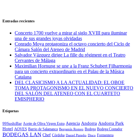
Entradas recientes
Concerto 1700 vuelve a mirar al siglo XVIII para iluminar
una de sus grandes joyas olvidadas
Conrado Moya protagoniza el octavo concierto del Ciclo de
Cámara Salón del Ateneo de Madrid
Salvador Vázquez dirige La fille du régiment en el Teatro
Cervantes de Málaga
Maximilian Hornung se une a la Franz Schubert Filharmonia
para un concierto extraordinario en el Palau de la Música
Catalana
DEL CLASICISMO A LA ACTUALIDAD: EL OBOE
TOMA PROTAGONISMO EN EL NUEVO CONCIERTO
DEL SALÓN DEL ATENEO CON EL CUARTETO
EMISPHERIO
Etiquetas
Andorra
Andorra Park
Agencia
99SushiBar
Aceite de Oliva Virgen Extra
Hotel
AOVES
Barrio de Salamanca
Bodega
Bodega Contador
Benjamín Romeo
BODEGAS LAN
Chef
Córdoba
Formentera
Daniel Pinteño
Disco