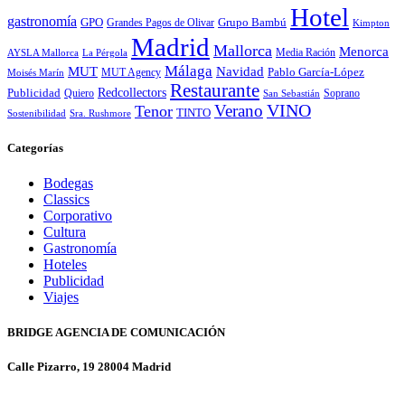
Hotel
gastronomía
GPO
Grandes Pagos de Olivar
Grupo Bambú
Kimpton
Madrid
Mallorca
Menorca
Media Ración
AYSLA Mallorca
La Pérgola
Málaga
MUT
Navidad
MUT Agency
Pablo García-López
Moisés Marín
Restaurante
Redcollectors
Publicidad
Quiero
Soprano
San Sebastián
Verano
VINO
Tenor
TINTO
Sostenibilidad
Sra. Rushmore
Categorías
Bodegas
Classics
Corporativo
Cultura
Gastronomía
Hoteles
Publicidad
Viajes
BRIDGE AGENCIA DE COMUNICACIÓN
Calle Pizarro, 19 28004 Madrid