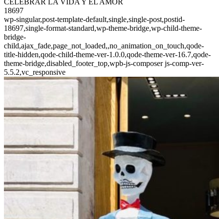
CELEBRAR LA VIDA Y EL AMOR
18697
wp-singular,post-template-default,single,single-post,postid-
18697,single-format-standard,wp-theme-bridge,wp-child-theme-
bridge-
child,ajax_fade,page_not_loaded,,no_animation_on_touch,qode-
title-hidden,qode-child-theme-ver-1.0.0,qode-theme-ver-16.7,qode-
theme-bridge,disabled_footer_top,wpb-js-composer js-comp-ver-
5.5.2,vc_responsive