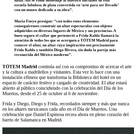
natal. Allí se rinde homenaje al maestro iniciador de esta
escuela fabulosa de plata convertida en ‘arte para ser llevado’
con un museo dedicado a su obra”.
María Fueyo prosigue: “con todos estos elementos
conseguiremos construir un altar espectacular con objetos
adquiridos en diversos lugares de México y sus provincias. A
buen seguro el collar que perteneció a Frida Kahlo llamará la
atención de todos los que se acerquen a TÓTEM Madrid para
conocer el altar, un altar cuya inspiración son precisamente
Frida Kahlo y también Diego Rivera, sin duda la pareja más
reconocida del México moderno”.
TÓTEM Madrid
continúa así con su compromiso de acercar el arte
y la cultura a madrileños y visitantes. Esta vez lo hace con una
instalación efímera que transforma la Biblioteca del hotel en un
espacio de carácter festivo y cargado de creatividad. El altar estará
abierto al público coincidiendo con la celebración del Día de los
Muertos, desde el 25 de octubre al 6 de noviembre.
Frida y Diego, Diego y Frida, recordados siempre y más que nunca
en los altares mexicanos cada año en el Día de Muertos. Una
celebración que Daniel Espinosa recrea ahora en pleno corazón del
barrio de Salamanca en Madrid.