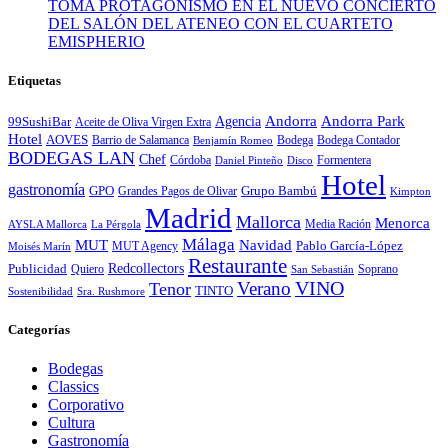
TOMA PROTAGONISMO EN EL NUEVO CONCIERTO
DEL SALÓN DEL ATENEO CON EL CUARTETO
EMISPHERIO
Etiquetas
Andorra
Andorra Park
Agencia
99SushiBar
Aceite de Oliva Virgen Extra
Hotel
AOVES
Barrio de Salamanca
Bodega
Bodega Contador
Benjamín Romeo
BODEGAS LAN
Chef
Córdoba
Formentera
Daniel Pinteño
Disco
Hotel
gastronomía
GPO
Grandes Pagos de Olivar
Grupo Bambú
Kimpton
Madrid
Mallorca
Menorca
Media Ración
AYSLA Mallorca
La Pérgola
Málaga
MUT
Navidad
MUT Agency
Pablo García-López
Moisés Marín
Restaurante
Redcollectors
Publicidad
Quiero
Soprano
San Sebastián
Verano
VINO
Tenor
TINTO
Sostenibilidad
Sra. Rushmore
Categorías
Bodegas
Classics
Corporativo
Cultura
Gastronomía