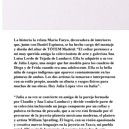
La historia la relata María Fueyo, decoradora de interiores
que, junto con Daniel Espinosa, se ha hecho cargo del montaje
y diseño del altar de TÓTEM Madrid: “El collar pertenece a
mi muy querida amiga la coleccionista de arte y galerista Ana
Luisa Lerdo de Tejada de Landucci. Ella lo adquirió a su vez
de Julia López, una mujer que fue modelo para los cuadros de
Diego y de Frida cuando era una adolescente. Ella es la bella
niña de rasgos indígenas que aparece constantemente en las
pinturas de ambos. Los dos artistas la tomaron e interpretaron
con su estilo propio, usando su silueta y rasgos físicos para
muchas de sus obras. Hoy Julia López vive en Italia”.
“Julia a su vez se convierte en amiga de la pareja formada
por Claudio y Ana Luisa Landucci y decide venderle parte de
su colección incluyendo un juego compuesto por un collar y
pulsera en forma de pescado, que a su vez está firmado por el
precursor de la joyería-platería mexicana moderna, el platero
y artista William Spratling. Él logró, con su visión apasionada
y creativa nuevos lenguajes en la joyería en Taxco, mi pueblo