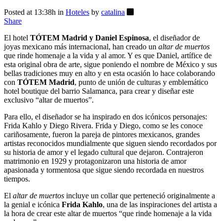
Posted at 13:38h
in
Hoteles
by
catalina
Share
El hotel
TÓTEM Madrid y Daniel Espinosa
, el diseñador de
joyas mexicano más internacional, han creado un
altar de muertos
que rinde homenaje a la vida y al amor. Y es que Daniel, artífice de
esta original obra de arte, sigue poniendo el nombre de México y sus
bellas tradiciones muy en alto y en esta ocasión lo hace colaborando
con
TÓTEM Madrid
, punto de unión de culturas y emblemático
hotel boutique del barrio Salamanca, para crear y diseñar este
exclusivo “altar de muertos”.
Para ello, el diseñador se ha inspirado en dos icónicos personajes:
Frida Kahlo y Diego Rivera. Frida y Diego, como se les conoce
cariñosamente, fueron la pareja de pintores mexicanos, grandes
artistas reconocidos mundialmente que siguen siendo recordados por
su historia de amor y el legado cultural que dejaron. Contrajeron
matrimonio en 1929 y protagonizaron una historia de amor
apasionada y tormentosa que sigue siendo recordada en nuestros
tiempos.
El
altar de muertos
incluye un collar que perteneció originalmente a
la genial e icónica
Frida Kahlo
, una de las inspiraciones del artista a
la hora de crear este altar de muertos “que rinde homenaje a la vida