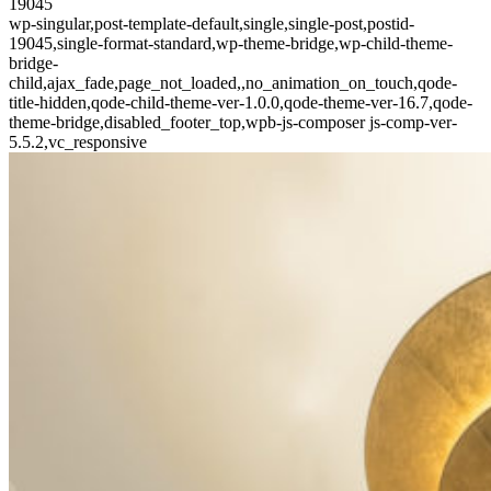
19045
wp-singular,post-template-default,single,single-post,postid-
19045,single-format-standard,wp-theme-bridge,wp-child-theme-
bridge-
child,ajax_fade,page_not_loaded,,no_animation_on_touch,qode-
title-hidden,qode-child-theme-ver-1.0.0,qode-theme-ver-16.7,qode-
theme-bridge,disabled_footer_top,wpb-js-composer js-comp-ver-
5.5.2,vc_responsive