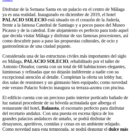
Disfrutar de la Semana Santa en un palacio en el centro de Málaga
ya es una realidad. Inaugurado en diciembre de 2019, el hotel
PALACIO SOLECIO
está situado en el corazón de la Judería,
frente a la famosa Catedral de Santiago y a pocos pasos del Museo
Picasso y de la catedral. Este alojamiento es perfecto para todo aquel
que decida visitar Málaga y disfrutar de sus famosas procesiones, así
como descubrir paso a paso las propuestas culturales, de ocio y
gastronómicas de una ciudad pujante.
Considerada una de las estructuras civiles más importantes del siglo
en Málaga,
PALACIO SOLECIO
, rehabilitado por el taller de
Antonio Obrador, cuenta con un total de 68 habitaciones elegantes,
luminosas y refinadas que no dejarán indiferente a nadie con su
excepcional atención al detalle. Completan la oferta un lobby bar,
dos salas de reuniones y un gimnasio bien equipado; como novedad
este verano Palacio Solecio inaugura su terraza-azotea con piscina.
El edificio cuenta con un precioso patio interior porticado bañado de
luz natural procedente de su bóveda acristalada que alberga el
restaurante del hotel,
Balausta
, el escenario perfecto para disfrutar
del recetario andaluz. Con una puesta en escena típica de los
grandes palacios andaluces de antaño, se podrá disfrutar de
desayunos, aperitivos, comidas y cenas en un ambiente relajado.
Como novedad para esta temporada, se podrá degustar el
dulce más