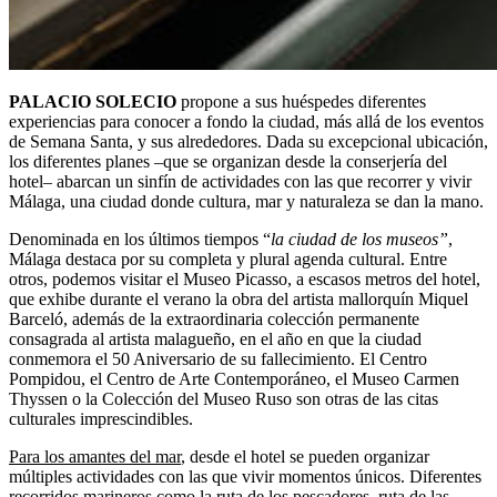
P
ALACIO SOLECIO
propone a sus huéspedes diferentes
experiencias para conocer a fondo la ciudad, más allá de los eventos
de Semana Santa, y sus alrededores. Dada su excepcional ubicación,
los diferentes planes –que se organizan desde la conserjería del
hotel– abarcan un sinfín de actividades con las que recorrer y vivir
Málaga, una ciudad donde cultura, mar y naturaleza se dan la mano.
Denominada en los últimos tiempos “
la
ciudad de los museos”
,
Málaga destaca por su completa y plural agenda cultural. Entre
otros, podemos visitar el Museo Picasso, a escasos metros del hotel,
que exhibe durante el verano la obra del artista mallorquín Miquel
Barceló, además de la extraordinaria colección permanente
consagrada al artista malagueño, en el año en que la ciudad
conmemora el 50 Aniversario de su fallecimiento. El Centro
Pompidou, el Centro de Arte Contemporáneo, el Museo Carmen
Thyssen o la Colección del Museo Ruso son otras de las citas
culturales imprescindibles.
Para los amantes del mar
, desde el hotel se pueden organizar
múltiples actividades con las que vivir momentos únicos. Diferentes
recorridos marineros como la ruta de los pescadores, ruta de las