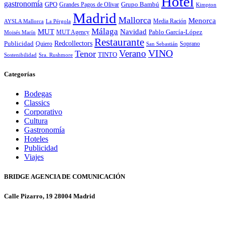
Hotel
gastronomía
GPO
Grandes Pagos de Olivar
Grupo Bambú
Kimpton
Madrid
Mallorca
Menorca
Media Ración
AYSLA Mallorca
La Pérgola
Málaga
MUT
Navidad
MUT Agency
Pablo García-López
Moisés Marín
Restaurante
Redcollectors
Publicidad
Quiero
Soprano
San Sebastián
Verano
VINO
Tenor
TINTO
Sostenibilidad
Sra. Rushmore
Categorías
Bodegas
Classics
Corporativo
Cultura
Gastronomía
Hoteles
Publicidad
Viajes
BRIDGE AGENCIA DE COMUNICACIÓN
Calle Pizarro, 19 28004 Madrid