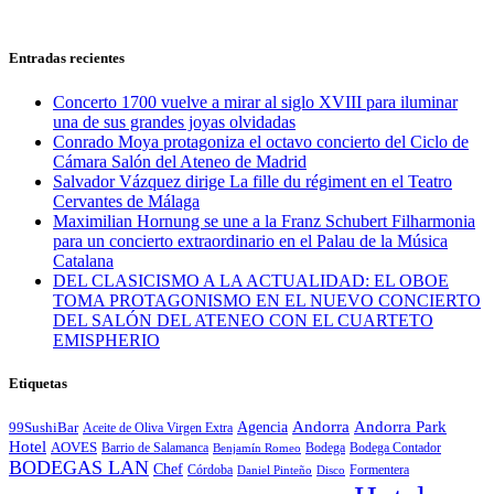
Entradas recientes
Concerto 1700 vuelve a mirar al siglo XVIII para iluminar
una de sus grandes joyas olvidadas
Conrado Moya protagoniza el octavo concierto del Ciclo de
Cámara Salón del Ateneo de Madrid
Salvador Vázquez dirige La fille du régiment en el Teatro
Cervantes de Málaga
Maximilian Hornung se une a la Franz Schubert Filharmonia
para un concierto extraordinario en el Palau de la Música
Catalana
DEL CLASICISMO A LA ACTUALIDAD: EL OBOE
TOMA PROTAGONISMO EN EL NUEVO CONCIERTO
DEL SALÓN DEL ATENEO CON EL CUARTETO
EMISPHERIO
Etiquetas
Andorra
Andorra Park
Agencia
99SushiBar
Aceite de Oliva Virgen Extra
Hotel
AOVES
Barrio de Salamanca
Bodega
Bodega Contador
Benjamín Romeo
BODEGAS LAN
Chef
Córdoba
Formentera
Daniel Pinteño
Disco