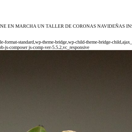
ADRID PONE EN MARCHA UN TALLER DE CORONAS NAVIDEÑAS
ngle-format-standard,wp-theme-bridge,wp-child-theme-bridge-child,ajax
pb-js-composer js-comp-ver-5.5.2,vc_responsive