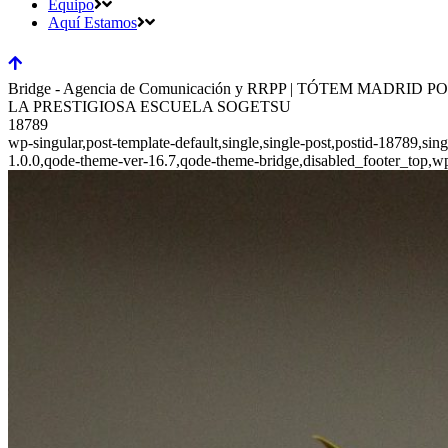
Equipo
Aquí Estamos
Bridge - Agencia de Comunicación y RRPP | TÓTEM M
LA PRESTIGIOSA ESCUELA SOGETSU
18789
wp-singular,post-template-default,single,single-post,postid-18789,si
1.0.0,qode-theme-ver-16.7,qode-theme-bridge,disabled_footer_top,w