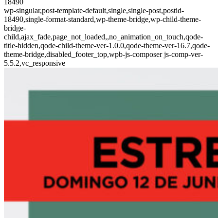
18490
wp-singular,post-template-default,single,single-post,postid-
18490,single-format-standard,wp-theme-bridge,wp-child-theme-
bridge-
child,ajax_fade,page_not_loaded,,no_animation_on_touch,qode-
title-hidden,qode-child-theme-ver-1.0.0,qode-theme-ver-16.7,qode-
theme-bridge,disabled_footer_top,wpb-js-composer js-comp-ver-
5.5.2,vc_responsive