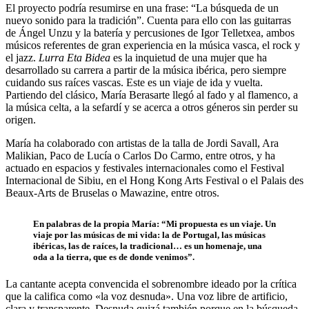
El proyecto podría resumirse en una frase: “La búsqueda de un
nuevo sonido para la tradición”. Cuenta para ello con las guitarras
de Ángel Unzu y la batería y percusiones de Igor Telletxea, ambos
músicos referentes de gran experiencia en la música vasca, el rock y
el jazz.
Lurra Eta Bidea
es la inquietud de una mujer que ha
desarrollado su carrera a partir de la música ibérica, pero siempre
cuidando sus raíces vascas. Este es un viaje de ida y vuelta.
Partiendo del clásico, María Berasarte llegó al fado y al flamenco, a
la música celta, a la sefardí y se acerca a otros géneros sin perder su
origen.
María ha colaborado con artistas de la talla de Jordi Savall, Ara
Malikian, Paco de Lucía o Carlos Do Carmo, entre otros, y ha
actuado en espacios y festivales internacionales como el Festival
Internacional de Sibiu, en el Hong Kong Arts Festival o el Palais des
Beaux-Arts de Bruselas o Mawazine, entre otros.
En palabras de la propia María: “Mi propuesta es un viaje. Un
viaje por las músicas de mi vida: la de Portugal, las músicas
ibéricas, las de raíces, la tradicional… es un homenaje, una
oda a la tierra, que es de donde venimos”.
La cantante acepta convencida el sobrenombre ideado por la crítica
que la califica como «la voz desnuda». Una voz libre de artificio,
clara y transparente. Desnuda quizá también porque en la búsqueda