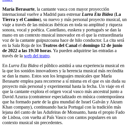
María Berasarte
, la cantante vasca con mayor proyección
internacional vuelve a Madrid para estrenar
Lurra Eta Bidea
(
La
Tierra y el Camino
), su nuevo y más personal proyecto musical, un
viaje a través de las músicas ibéricas en toda su amplitud y riqueza
sonora, vocal y poética. Castellano, euskera y portugués se dan la
mano en un contexto musical innovador en el que la extraordinaria
voz de la cantante guipuzcoana hace de hilo conductor. La cita será
en la Sala Roja de los
Teatros del Canal
el
domingo 12 de junio
de 2022
a las 19:30 horas
. Ya pueden adquirirse las entradas a
través de la
web del teatro
.
En
Lurra Eta Bidea
el público asistirá a una experiencia musical en
la que los sonidos innovadores y la herencia musical más recóndita
se dan la mano. Estos son los lenguajes musicales que María
Berasarte emplea para recorrerse a sí misma en el que es sin duda su
proyecto más personal y experimental hasta la fecha. Un viaje en el
que la cantante explora el origen vocal vasco más ancestral junto a
David Azurza (contratenor especializado en música contemporánea
que ha formado parte de la gira mundial de Israel Galván y Akram
Khan company), continuando hacia Portugal con la tradición más
lejana del canto de las Adufeiras de Monsanto, hasta el propio Fado
de Lisboa, con vuelta al País Vasco con cantos populares en un
contexto musical sin precedentes.