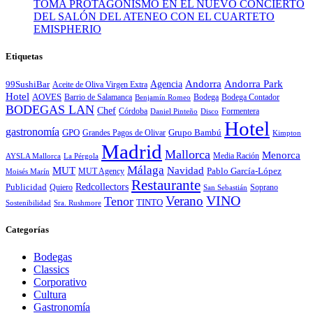
TOMA PROTAGONISMO EN EL NUEVO CONCIERTO
DEL SALÓN DEL ATENEO CON EL CUARTETO
EMISPHERIO
Etiquetas
Andorra
Andorra Park
Agencia
99SushiBar
Aceite de Oliva Virgen Extra
Hotel
AOVES
Barrio de Salamanca
Bodega
Bodega Contador
Benjamín Romeo
BODEGAS LAN
Chef
Córdoba
Formentera
Daniel Pinteño
Disco
Hotel
gastronomía
GPO
Grandes Pagos de Olivar
Grupo Bambú
Kimpton
Madrid
Mallorca
Menorca
Media Ración
AYSLA Mallorca
La Pérgola
Málaga
MUT
Navidad
MUT Agency
Pablo García-López
Moisés Marín
Restaurante
Redcollectors
Publicidad
Quiero
Soprano
San Sebastián
Verano
VINO
Tenor
TINTO
Sostenibilidad
Sra. Rushmore
Categorías
Bodegas
Classics
Corporativo
Cultura
Gastronomía