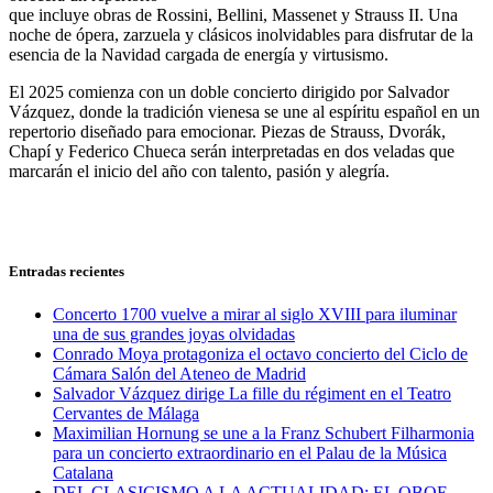
que incluye obras de Rossini, Bellini, Massenet y Strauss II. Una
noche de ópera, zarzuela y clásicos inolvidables para disfrutar de la
esencia de la Navidad cargada de energía y virtusismo.
El 2025 comienza con un doble concierto dirigido por Salvador
Vázquez, donde la tradición vienesa se une al espíritu español en un
repertorio diseñado para emocionar. Piezas de Strauss, Dvorák,
Chapí y Federico Chueca serán interpretadas en dos veladas que
marcarán el inicio del año con talento, pasión y alegría.
Entradas recientes
Concerto 1700 vuelve a mirar al siglo XVIII para iluminar
una de sus grandes joyas olvidadas
Conrado Moya protagoniza el octavo concierto del Ciclo de
Cámara Salón del Ateneo de Madrid
Salvador Vázquez dirige La fille du régiment en el Teatro
Cervantes de Málaga
Maximilian Hornung se une a la Franz Schubert Filharmonia
para un concierto extraordinario en el Palau de la Música
Catalana
DEL CLASICISMO A LA ACTUALIDAD: EL OBOE