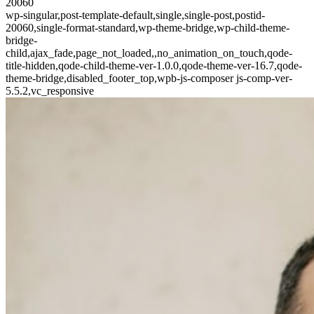
20060
wp-singular,post-template-default,single,single-post,postid-
20060,single-format-standard,wp-theme-bridge,wp-child-theme-
bridge-
child,ajax_fade,page_not_loaded,,no_animation_on_touch,qode-
title-hidden,qode-child-theme-ver-1.0.0,qode-theme-ver-16.7,qode-
theme-bridge,disabled_footer_top,wpb-js-composer js-comp-ver-
5.5.2,vc_responsive