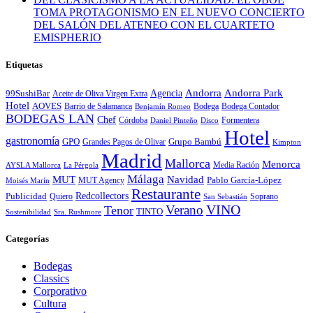
TOMA PROTAGONISMO EN EL NUEVO CONCIERTO
DEL SALÓN DEL ATENEO CON EL CUARTETO
EMISPHERIO
Etiquetas
Andorra
Andorra Park
Agencia
99SushiBar
Aceite de Oliva Virgen Extra
Hotel
AOVES
Barrio de Salamanca
Bodega
Bodega Contador
Benjamín Romeo
BODEGAS LAN
Chef
Córdoba
Formentera
Daniel Pinteño
Disco
Hotel
gastronomía
GPO
Grandes Pagos de Olivar
Grupo Bambú
Kimpton
Madrid
Mallorca
Menorca
Media Ración
AYSLA Mallorca
La Pérgola
Málaga
MUT
Navidad
MUT Agency
Pablo García-López
Moisés Marín
Restaurante
Redcollectors
Publicidad
Quiero
Soprano
San Sebastián
Verano
VINO
Tenor
TINTO
Sostenibilidad
Sra. Rushmore
Categorías
Bodegas
Classics
Corporativo
Cultura