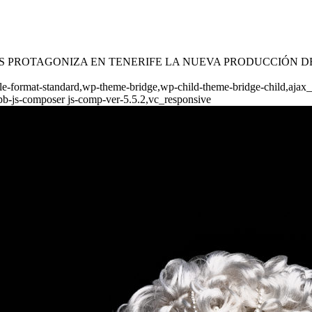
ÉRTOLAS PROTAGONIZA EN TENERIFE LA NUEVA PRODUCCIÓN 
ngle-format-standard,wp-theme-bridge,wp-child-theme-bridge-child,ajax
pb-js-composer js-comp-ver-5.5.2,vc_responsive