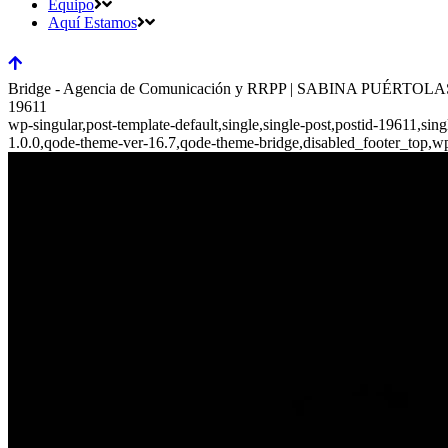
Equipo
Aquí Estamos
Bridge - Agencia de Comunicación y RRPP | SABINA PU
19611
wp-singular,post-template-default,single,single-post,postid-19611,si
1.0.0,qode-theme-ver-16.7,qode-theme-bridge,disabled_footer_top,w