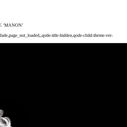
DE ‘MANON’
_fade,page_not_loaded,,qode-title-hidden,qode-child-theme-ver-