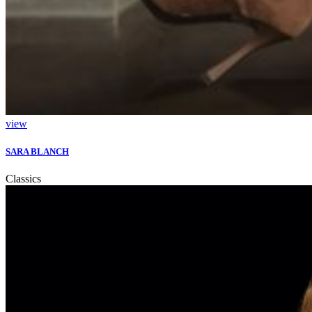
view
SARA BLANCH
Classics