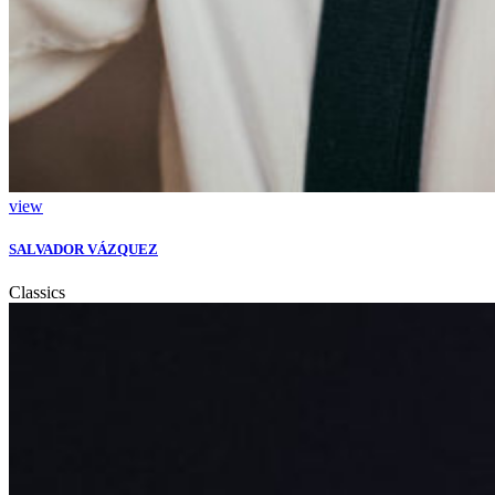
view
SALVADOR VÁZQUEZ
Classics