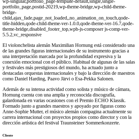
wp-singular,portfolio_page-template-default,single,single-
portfolio_page,postid-20219,wp-theme-bridge,wp-child-theme-
bridge-
child,ajax_fade,page_not_loaded,,no_animation_on_touch,qode-
title-hidden,qode-child-theme-ver-1.0.0,qode-theme-ver-16.7,qode-
theme-bridge,disabled_footer_top,wpb-js-composer js-comp-ver-
5.5.2,vc_responsive
El violonchelista alemán Maximilian Hornung está considerado una
de las grandes figuras internacionales de su instrumento gracias a
una interpretación marcada por la profundidad expresiva y la
conexión emocional con el público. Habitual de algunas de las salas
y festivales más prestigiosos del mundo, ha actuado junto a
destacadas orquestas internacionales y bajo la dirección de maestros
como Daniel Harding, Paavo Järvi o Esa-Pekka Salonen.
Además de su intensa actividad como solista y músico de cámara,
Hornung cuenta con una amplia y reconocida discografía,
galardonada en varias ocasiones con el Premio ECHO Klassik.
Formado junto a grandes maestros y apoyado por figuras como
Anne-Sophie Mutter, el músico alemán compagina actualmente su
carrera internacional con proyectos propios como director y con la
dirección artística del festival Traunsteiner Sommerkonzerte.
Cliente