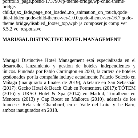
portfolio_page,postid-17379,wp-theme-bridge,wp-child-theme-
bridge-
child,ajax_fade,page_not_loaded,,no_animation_on_touch,qode-
title-hidden,qode-child-theme-ver-1.0.0,qode-theme-ver-16.7,qode-
theme-bridge,disabled_footer_top,wpb-js-composer js-comp-ver-
5.5.2,vc_responsive
MARUGAL DISTINCTIVE HOTEL MANAGEMENT
Marugal Distinctive Hotel Management está especializada en el
desarrollo, lanzamiento y gestión de hoteles independientes y
únicos. Fundada por Pablo Carrington en 2003, la cartera de hoteles
gestionados por la compañía incluye actualmente Palacio Solecio en
Málaga (inaugurado a finales de 2019); Akelarre en San Sebastián
(2017); Gecko Hotel & Beach Club en Formentera (2017); TÓTEM
(2016) y URSO Hotel & Spa (2014) en Madrid; Torralbenc en
Menorca (2013) y Cap Rocat en Mallorca (2010), además de los
franceses Relais de Chambord, en el Valle del Loira y Le Barn,
ambos inaugurados en 2018.