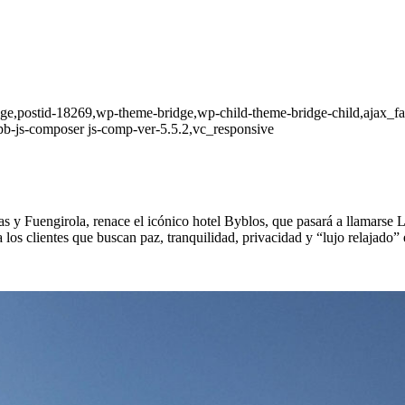
_page,postid-18269,wp-theme-bridge,wp-child-theme-bridge-child,ajax_f
pb-js-composer js-comp-ver-5.5.2,vc_responsive
as y Fuengirola, renace el icónico hotel Byblos, que pasará a llamarse
los clientes que buscan paz, tranquilidad, privacidad y “lujo relajado”