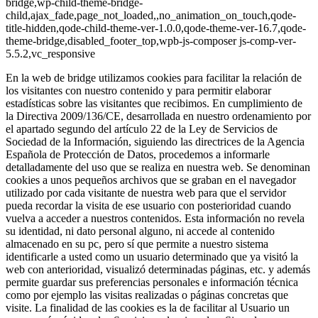
bridge,wp-child-theme-bridge-
child,ajax_fade,page_not_loaded,,no_animation_on_touch,qode-
title-hidden,qode-child-theme-ver-1.0.0,qode-theme-ver-16.7,qode-
theme-bridge,disabled_footer_top,wpb-js-composer js-comp-ver-
5.5.2,vc_responsive
En la web de bridge utilizamos cookies para facilitar la relación de
los visitantes con nuestro contenido y para permitir elaborar
estadísticas sobre las visitantes que recibimos. En cumplimiento de
la Directiva 2009/136/CE, desarrollada en nuestro ordenamiento por
el apartado segundo del artículo 22 de la Ley de Servicios de
Sociedad de la Información, siguiendo las directrices de la Agencia
Española de Protección de Datos, procedemos a informarle
detalladamente del uso que se realiza en nuestra web. Se denominan
cookies a unos pequeños archivos que se graban en el navegador
utilizado por cada visitante de nuestra web para que el servidor
pueda recordar la visita de ese usuario con posterioridad cuando
vuelva a acceder a nuestros contenidos. Esta información no revela
su identidad, ni dato personal alguno, ni accede al contenido
almacenado en su pc, pero sí que permite a nuestro sistema
identificarle a usted como un usuario determinado que ya visitó la
web con anterioridad, visualizó determinadas páginas, etc. y además
permite guardar sus preferencias personales e información técnica
como por ejemplo las visitas realizadas o páginas concretas que
visite. La finalidad de las cookies es la de facilitar al Usuario un