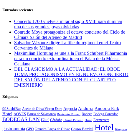
Entradas recientes
Concerto 1700 vuelve a mirar al siglo XVIII para iluminar
una de sus grandes joyas olvidadas
Conrado Moya protagoniza el octavo concierto del Ciclo de
Cámara Salón del Ateneo de Madrid
Salvador Vázquez dirige La fille du régiment en el Teatro
Cervantes de Málaga
Maximilian Hornung se une a la Franz Schubert Filharmonia
para un concierto extraordinario en el Palau de la Música
Catalana
DEL CLASICISMO A LA ACTUALIDAD: EL OBOE
TOMA PROTAGONISMO EN EL NUEVO CONCIERTO
DEL SALÓN DEL ATENEO CON EL CUARTETO
EMISPHERIO
Etiquetas
Andorra
Andorra Park
Agencia
99SushiBar
Aceite de Oliva Virgen Extra
Hotel
AOVES
Barrio de Salamanca
Bodega
Bodega Contador
Benjamín Romeo
BODEGAS LAN
Chef
Córdoba
Formentera
Daniel Pinteño
Disco
Hotel
gastronomía
GPO
Grandes Pagos de Olivar
Grupo Bambú
Kimpton