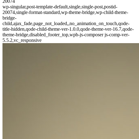
20074
wp-singular,post-template-default,single,single-post,postid-
20074,single-format-standard,wp-theme-bridge,wp-child-theme-
bridge-
child,ajax_fade,page_not_loaded,,no_animation_on_touch,qode-
title-hidden,qode-child-theme-ver-1.0.0,qode-theme-ver-16.7,qode-
theme-bridge,disabled_footer_top,wpb-js-composer js-comp-ver-
5.5.2,vc_responsive