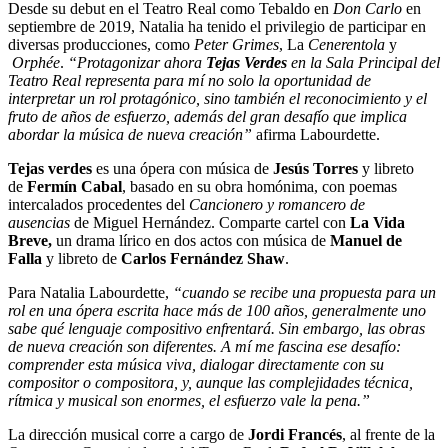
Desde su debut en el Teatro Real como Tebaldo en
Don Carlo
en
septiembre de 2019, Natalia ha tenido el privilegio de participar en
diversas producciones, como
Peter Grimes
, La
Cenerentola
y
Orphée
.
“Protagonizar ahora
Tejas Verdes
en la Sala Principal del
Teatro Real representa para mí no solo la oportunidad de
interpretar un rol protagónico, sino también el reconocimiento y el
fruto de años de esfuerzo, además del gran desafío que implica
abordar la música de nueva creación”
afirma Labourdette.
Tejas verdes
es una ópera con música de
Jesús Torres
y libreto
de
Fermín Cabal
, basado en su obra homónima, con poemas
intercalados procedentes del
Cancionero y romancero de
ausencias
de Miguel Hernández. Comparte cartel con
La Vida
Breve,
un drama lírico en dos actos con música de
Manuel de
Falla
y libreto de
Carlos Fernández Shaw
.
Para Natalia Labourdette,
“cuando se recibe una propuesta para un
rol en una ópera escrita hace más de 100 años, generalmente uno
sabe qué lenguaje compositivo enfrentará. Sin embargo, las obras
de nueva creación son diferentes. A mí me fascina ese desafío:
comprender esta música viva, dialogar directamente con su
compositor o compositora, y, aunque las complejidades técnica,
rítmica y musical son enormes, el esfuerzo vale la pena.”
La dirección musical corre a cargo de
Jordi Francés
, al frente de la