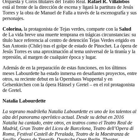
Orquesta y Coros titulares del Teatro Real.
Rafael R. Villalobos
está al frente de la dirección de escena y ligará la partitura de Jesús
Torres y la obra de Manuel de Falla a través de la escenografía y sus
personajes.
Colorina,
la protagonista de Tejas verdes, comparte con la
Salud
de La vida breve una muerte temprana en trágicas circunstancias: su
título hace referencia al centro de detención Tejas Verdes erigido en
San Antonio (Chile) tras el golpe de estado de Pinochet. La ópera de
Jesús Torres es una aproximación al tema universal de la tiranía y la
represión, al margen de cualquier época y lugar.
Además de en la preparación de estas funciones, en los últimos
meses Labourdette ha estado inmersa en desafiantes proyectos, entre
otros, su reciente debut en la Opernhaus Wuppertal y en
Gelsenkirchen con la ópera Hänsel y Gretel – en el rol protagonista
de Gretel.
Natalia Labourdette
La soprano madrileña Natalia Labourdette es uno de los talentos al
alza del panorama operístico actual. Desde su debut en 2016
Natalia ha cantado, entre otros, en teatros como el Teatro Real de
Madrid, Gran Teatre del Liceu de Barcelona, Teatro dell’Opera di
Roma, Festival Castell de Peralada, Teatro de la Maestranza de
Sevilla, Ópera de Tenerife, Deutsche Oper Berlin, Theater