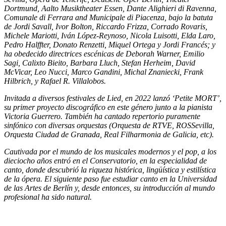
Dortmund, Aalto Musiktheater Essen, Dante Alighieri di Ravenna,
Comunale di Ferrara and Municipale di Piacenza, bajo la batuta
de Jordi Savall, Ivor Bolton, Riccardo Frizza, Corrado Rovaris,
Michele Mariotti, Iván López-Reynoso, Nicola Luisotti, Elda Laro,
Pedro Halffter, Donato Renzetti, Miquel Ortega y Jordi Francés; y
ha obedecido directrices escénicas de Deborah Warner, Emilio
Sagi, Calixto Bieito, Barbara Lluch, Stefan Herheim, David
McVicar, Leo Nucci, Marco Gandini, Michal Znaniecki, Frank
Hilbrich, y Rafael R. Villalobos.
Invitada a diversos festivales de Lied, en 2022 lanzó ‘Petite MORT’,
su primer proyecto discográfico en este género junto a la pianista
Victoria Guerrero. También ha cantado repertorio puramente
sinfónico con diversas orquestas (Orquesta de RTVE, ROSSevilla,
Orquesta Ciudad de Granada, Real Filharmonia de Galicia, etc).
Cautivada por el mundo de los musicales modernos y el pop, a los
dieciocho años entró en el Conservatorio, en la especialidad de
canto, donde descubrió la riqueza histórica, lingüística y estilística
de la ópera. El siguiente paso fue estudiar canto en la Universidad
de las Artes de Berlín y, desde entonces, su introducción al mundo
profesional ha sido natural.