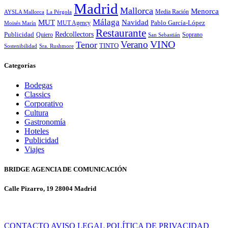
Madrid
Mallorca
Menorca
Media Ración
AYSLA Mallorca
La Pérgola
Málaga
MUT
Navidad
MUT Agency
Pablo García-López
Moisés Marín
Restaurante
Redcollectors
Publicidad
Quiero
Soprano
San Sebastián
Verano
VINO
Tenor
TINTO
Sostenibilidad
Sra. Rushmore
Categorías
Bodegas
Classics
Corporativo
Cultura
Gastronomía
Hoteles
Publicidad
Viajes
BRIDGE AGENCIA DE COMUNICACIÓN
Calle Pizarro, 19 28004 Madrid
CONTACTO
AVISO LEGAL
POLÍTICA DE PRIVACIDAD