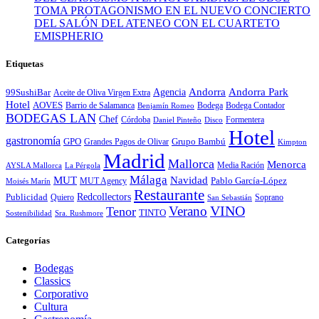
TOMA PROTAGONISMO EN EL NUEVO CONCIERTO
DEL SALÓN DEL ATENEO CON EL CUARTETO
EMISPHERIO
Etiquetas
Andorra
Andorra Park
Agencia
99SushiBar
Aceite de Oliva Virgen Extra
Hotel
AOVES
Barrio de Salamanca
Bodega
Bodega Contador
Benjamín Romeo
BODEGAS LAN
Chef
Córdoba
Formentera
Daniel Pinteño
Disco
Hotel
gastronomía
GPO
Grandes Pagos de Olivar
Grupo Bambú
Kimpton
Madrid
Mallorca
Menorca
Media Ración
AYSLA Mallorca
La Pérgola
Málaga
MUT
Navidad
MUT Agency
Pablo García-López
Moisés Marín
Restaurante
Redcollectors
Publicidad
Quiero
Soprano
San Sebastián
Verano
VINO
Tenor
TINTO
Sostenibilidad
Sra. Rushmore
Categorías
Bodegas
Classics
Corporativo
Cultura