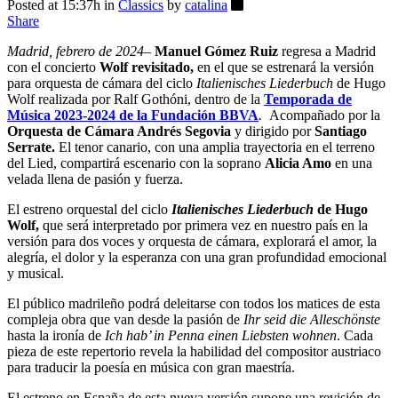
Posted at 15:37h
in
Classics
by
catalina
Share
Madrid, febrero de 2024
–
Manuel Gómez Ru
i
z
regresa a Madrid
con el concierto
Wolf revisitado
,
en el que se estrenará la versión
para orquesta de cámara del ciclo
Italienisches Liederbuch
de Hugo
Wolf realizada por Ralf Gothóni, dentro de la
Temporada de
Música 2023-2024 de la Fundación BBVA
.
Acompañado por la
Orquesta de Cámara Andrés Segovia
y dirigido por
Santiago
Serrate.
El tenor canario, con una amplia trayectoria en el terreno
del Lied, compartirá escenario con la soprano
Alicia Amo
en una
velada llena de pasión y fuerza.
El estreno orquestal del ciclo
Italienisches Liederbuch
de Hugo
Wolf,
que será interpretado por primera vez en nuestro país en la
versión para dos voces y orquesta de cámara, explorará el amor, la
alegría, el dolor y la esperanza con una gran profundidad emocional
y musical.
El público madrileño podrá deleitarse con todos los matices de esta
compleja obra que van desde la pasión de
Ihr seid die Alleschönste
hasta la ironía de
Ich hab’ in Penna einen Liebsten wohnen
. Cada
pieza de este repertorio revela la habilidad del compositor austriaco
para traducir la poesía en música con gran maestría.
El estreno en España de esta nueva versión supone una revisión de