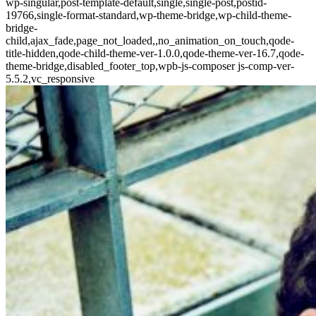
wp-singular,post-template-default,single,single-post,postid-
19766,single-format-standard,wp-theme-bridge,wp-child-theme-
bridge-
child,ajax_fade,page_not_loaded,,no_animation_on_touch,qode-
title-hidden,qode-child-theme-ver-1.0.0,qode-theme-ver-16.7,qode-
theme-bridge,disabled_footer_top,wpb-js-composer js-comp-ver-
5.5.2,vc_responsive