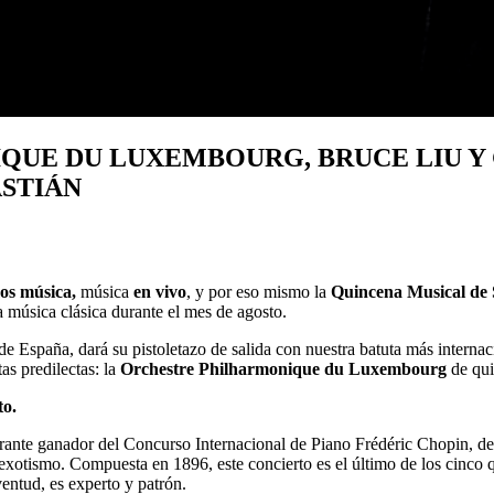
UE DU LUXEMBOURG, BRUCE LIU Y
ASTIÁN
mos música,
música
en vivo
, y por eso mismo la
Quincena Musical de 
la música clásica durante el mes de agosto.
de España, dará su pistoletazo de salida con nuestra batuta más internac
s predilectas: la
Orchestre Philharmonique du Luxembourg
de qui
to.
rante ganador del Concurso Internacional de Piano Frédéric Chopin, deb
exotismo. Compuesta en 1896, este concierto es el último de los cinco q
ventud, es experto y patrón.