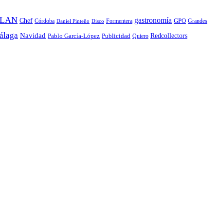
 LAN
gastronomía
Chef
Córdoba
Formentera
GPO
Grandes
Daniel Pinteño
Disco
álaga
Navidad
Redcollectors
Pablo García-López
Publicidad
Quiero