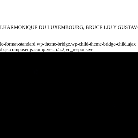
ESTRE PHILHARMONIQUE DU LUXEMBOURG, BRUCE LIU Y GUS
ngle-format-standard,wp-theme-bridge,wp-child-theme-bridge-child,ajax
pb-js-composer js-comp-ver-5.5.2,vc_responsive