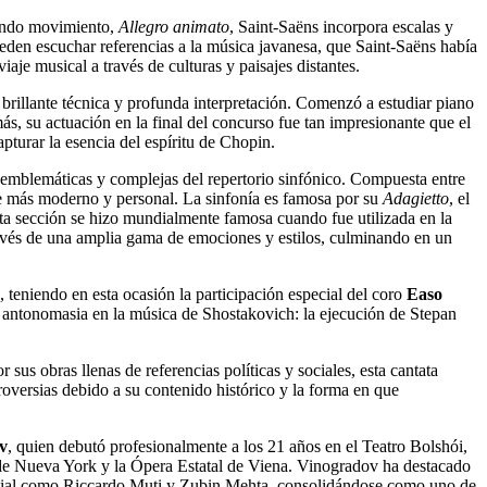
gundo movimiento,
Allegro animato
, Saint-Saëns incorpora escalas y
eden escuchar referencias a la música javanesa, que Saint-Saëns había
je musical a través de culturas y paisajes distantes.
brillante técnica y profunda interpretación. Comenzó a estudiar piano
s, su actuación en la final del concurso fue tan impresionante que el
turar la esencia del espíritu de Chopin.
s emblemáticas y complejas del repertorio sinfónico. Compuesta entre
aje más moderno y personal. La sinfonía es famosa por su
Adagietto
, el
sta sección se hizo mundialmente famosa cuando fue utilizada en la
avés de una amplia gama de emociones y estilos, culminando en un
o, teniendo en esta ocasión la participación especial del coro
Easo
r antonomasia en la música de Shostakovich: la ejecución de Stepan
s obras llenas de referencias políticas y sociales, esta cantata
oversias debido a su contenido histórico y la forma en que
v
, quien debutó profesionalmente a los 21 años en el Teatro Bolshói,
 de Nueva York y la Ópera Estatal de Viena. Vinogradov ha destacado
ndial como Riccardo Muti y Zubin Mehta, consolidándose como uno de