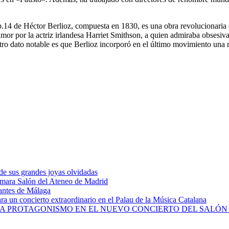
 op.14 de Héctor Berlioz, compuesta en 1830, es una obra revolucionaria
amor por la actriz irlandesa Harriet Smithson, a quien admiraba obsesiv
tro dato notable es que Berlioz incorporó en el último movimiento una 
de sus grandes joyas olvidadas
ámara Salón del Ateneo de Madrid
vantes de Málaga
a un concierto extraordinario en el Palau de la Música Catalana
MA PROTAGONISMO EN EL NUEVO CONCIERTO DEL SALÓN