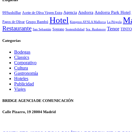
Andorra
Andorra Park Hotel
Agencia
99SushiBar
Aceite de Oliva Virgen Extra
Hotel
Ma
Pagos de Olivar
Grupo Bambú
Kimpton AYSLA Mallorca
La Pérgola
Restaurante
Tenor
Soprano
TINTO
San Sebastián
Sostenibilidad
Sra. Rushmore
Categorías
Bodegas
Classics
Corporativo
Cultura
Gastronomía
Hoteles
Publicidad
Viajes
BRIDGE AGENCIA DE COMUNICACIÓN
Calle Pizarro, 19 28004 Madrid