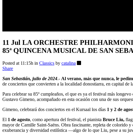
11 Jul
LA ORCHESTRE PHILHARMONIQ
85ª QUINCENA MUSICAL DE SAN SEB
Posted at 11:15h
in
Classics
by
catalina
Share
San Sebastián, julio de 2024
.-
Al verano, más que nunca, le pedi
de conciertos que convierten a la localidad donostiarra, en capital de 
Para celebrar su 85º cumpleaños, el que es ya el festival más longevo 
Gustavo Gimeno, acompañado en esta ocasión con una de sus orquesta
Gimeno, celebrará dos conciertos en el Kursaal los días
1 y 2 de agos
El
1 de agosto
, como apertura del festival, el pianista
Bruce Liu,
flag
mayor de Camille Saint-Saëns. Obra fascinante, repleta de colorido y 
exuberancia y diversidad estilística —algo de lo que Liu, pese a su ju