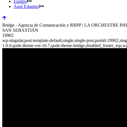
Equipo
Aquí Estamos
Bridge - Agencia de Comunicación y RRPP | LA ORCH
SAN SEBASTIÁN
19902
wp-singular,post-template-default,single,single-post,postid-19902,si
1.0.0,qode-theme-ver-16.7,qode-theme-bridge,disabled_footer_top,w