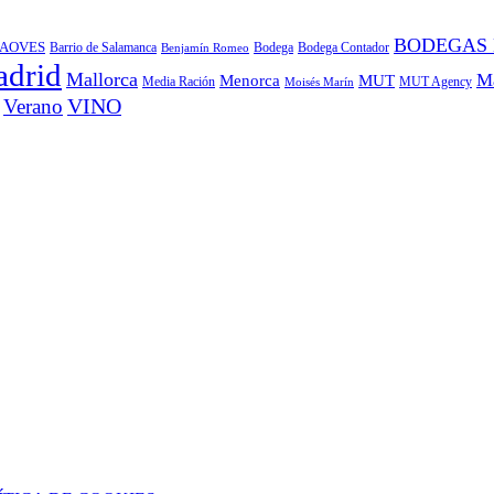
BODEGAS
AOVES
Barrio de Salamanca
Bodega
Bodega Contador
Benjamín Romeo
drid
Mallorca
M
MUT
Menorca
Media Ración
MUT Agency
Moisés Marín
Verano
VINO