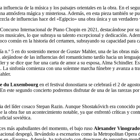
la influencia de la música y los paisajes orientales en la obra. En el se
una atmósfera mágica y misteriosa. Además, en esta pieza también se pu
cla de influencias hace del «Egipcio» una obra única y un verdadero via
o Concurso Internacional de Piano Chopin en 2021, destacándose por su 
os musicales, lo que subraya su talento excepcional y dedicación. Ademá
co común en la historia del certamen, subrayando su capacidad para cap
fonía n.º 5 en do sostenido menor de Gustav Mahler, una de las obras má
r, alejándose de las influencias del romanticismo tardío hacia un lengu
ler y se dice que fue una carta de amor a su esposa, Alma Schindler. E
i. La sinfonía comienza con una solemne marcha fúnebre y avanza a tr
ahler.
ue du Luxembourg
en el festival donostiarra se celebrará el 2 de agost
 En este segundo concierto podremos disfrutar de una de las rarezas po
 del líder cosaco Stepan Razin. Aunque Shostakóvich era conocido por su
la obra fue un acontecimiento notable, ya que enfrentó críticas y contr
ficial soviética.
oces más apabullantes del momento, el bajo ruso
Alexander Vinogrado
ernacional despegó, llevándolo a escenarios como la Metropolitan Opera
les en «Fausto». Además, ha trabajado con directores de renombre mu