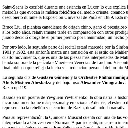
Saint-Saëns lo escribió durante una estancia en Luxor, lo que explica 
melodías que evocan la música folclórica del medio oriente, creando 
descubierto durante la Exposición Universal de París en 1889. Esta mez
Bruce Liu, el pianista canadiense de origen chino, ganó el prestigios
a los ocho años, relativamente tarde en comparación con otros prodigi
jurado decidió otorgarle el primer premio por unanimidad, un hecho po
Por otro lado, la segunda parte del recital estará marcada por la Sin
1901 y 1902, esta sinfonía marca una transición en el estilo de Mahle
cuarto movimiento, que es una de las piezas más interpretadas de Mah
banda sonora de la película «Muerte en Venecia» de Luchino Viscont
final jubiloso que refleja la lucha y la redención personal del propio M
La segunda cita de
Gustavo Gimeno
y la
Orchestre Philharmoniq
Ahots Mistoen Abesbatza
y del bajo ruso
Alexander Vinogradov
.
Razin op.119.
Basada en un poema de Yevgueni Yevtushenko, la obra narra la historia
incorpora un enfoque más personal y emocional. Además, el estreno de 
representaba la rebelión y ejecución de Razin, desafiando la narrativa o
Para su representación, la Quincena Musical cuenta con una de las v
interpretando a Oroveso en «Norma». A partir de ahí, su carrera int
en papeles icónicos como el Rey Felipe en «Don Carlo» y Mefistófe