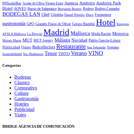
Andorra
Andorra Park
Agencia
99SushiBar
Aceite de Oliva Virgen Extra
Hotel
AOVES
Barrio de Salamanca
Bodega
Bodega Contador
Benjamín Romeo
BODEGAS LAN
Chef
Córdoba
Formentera
Daniel Pinteño
Disco
Hotel
gastronomía
GPO
Grandes Pagos de Olivar
Grupo Bambú
Kimpton
Madrid
Mallorca
Menorca
Media Ración
AYSLA Mallorca
La Pérgola
Málaga
MUT
Navidad
MUT Agency
Pablo García-López
Moisés Marín
Restaurante
Redcollectors
Publicidad
Quiero
Soprano
San Sebastián
Verano
VINO
Tenor
TINTO
Sostenibilidad
Sra. Rushmore
Categorías
Bodegas
Classics
Corporativo
Cultura
Gastronomía
Hoteles
Publicidad
Viajes
BRIDGE AGENCIA DE COMUNICACIÓN