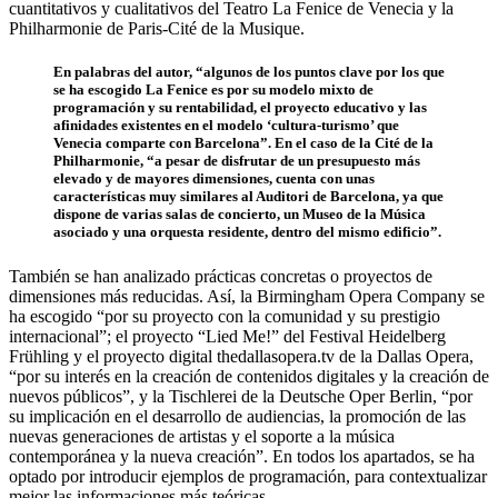
cuantitativos y cualitativos del Teatro La Fenice de Venecia y la
Philharmonie de Paris-Cité de la Musique.
En palabras del autor, “algunos de los puntos clave por los que
se ha escogido La Fenice es por su modelo mixto de
programación y su rentabilidad, el proyecto educativo y las
afinidades existentes en el modelo ‘cultura-turismo’ que
Venecia comparte con Barcelona”. En el caso de la Cité de la
Philharmonie, “a pesar de disfrutar de un presupuesto más
elevado y de mayores dimensiones, cuenta con unas
características muy similares al Auditori de Barcelona, ya que
dispone de varias salas de concierto, un Museo de la Música
asociado y una orquesta residente, dentro del mismo edificio”.
También se han analizado prácticas concretas o proyectos de
dimensiones más reducidas. Así, la Birmingham Opera Company se
ha escogido “por su proyecto con la comunidad y su prestigio
internacional”; el proyecto “Lied Me!” del Festival Heidelberg
Frühling y el proyecto digital thedallasopera.tv de la Dallas Opera,
“por su interés en la creación de contenidos digitales y la creación de
nuevos públicos”, y la Tischlerei de la Deutsche Oper Berlin, “por
su implicación en el desarrollo de audiencias, la promoción de las
nuevas generaciones de artistas y el soporte a la música
contemporánea y la nueva creación”. En todos los apartados, se ha
optado por introducir ejemplos de programación, para contextualizar
mejor las informaciones más teóricas.