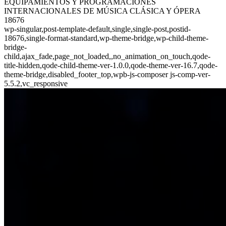
EQUIPAMIENTOS Y PROGRAMACIONES
INTERNACIONALES DE MÚSICA CLÁSICA Y ÓPERA
18676
wp-singular,post-template-default,single,single-post,postid-
18676,single-format-standard,wp-theme-bridge,wp-child-theme-
bridge-
child,ajax_fade,page_not_loaded,,no_animation_on_touch,qode-
title-hidden,qode-child-theme-ver-1.0.0,qode-theme-ver-16.7,qode-
theme-bridge,disabled_footer_top,wpb-js-composer js-comp-ver-
5.5.2,vc_responsive