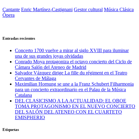
Cantante
Enric Martínez-Castignani
Gestor cultural
Música Clásica
Ópera
Entradas recientes
Concerto 1700 vuelve a mirar al siglo XVIII para iluminar
una de sus grandes joyas olvidadas
Conrado Moya protagoniza el octavo concierto del Ciclo de
Cámara Salón del Ateneo de Madrid
Salvador Vázquez dirige La fille du régiment en el Teatro
Cervantes de Málaga
Maximilian Hornung se une a la Franz Schubert Filharmonia
para un concierto extraordinario en el Palau de la Música
Catalana
DEL CLASICISMO A LA ACTUALIDAD: EL OBOE
TOMA PROTAGONISMO EN EL NUEVO CONCIERTO
DEL SALÓN DEL ATENEO CON EL CUARTETO
EMISPHERIO
Etiquetas