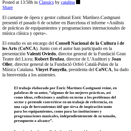
Posted at 13:58h
in
Classics
by
catalina
Share
El cantante de ópera y gestor cultural Enric Martínez-Castignani
presentó el pasado 6 de octubre en Barcelona el informe «Análisis
de prácticas de equipamientos y programaciones internacionales de
música clásica y opera».
El estudio es un encargo del
Consell Nacional de la Cultura i de
les Arts
(
CoNCA
). Junto con el autor han participado en la
presentación
Valentí Oviedo
, director general de la Fundació Gran
Teatre del Liceu;
Robert Brufau
, director de L’Auditori y
Joan
Oller
, director general de la Fundació Orfeó Català-Palau de la
Música Catalana.
Vinyet Panyella
, presidenta del
CoNCA
, ha dado
la bienvenida a los asistentes.
El trabajo elaborado por Enric Martínez-Castignani reúne, en
palabras de su autor, “algunas de las mejores prácticas, así
como ideas, reflexiones y análisis en torno a los problemas del
sector y pretende convertirse en un trabajo de referencia, en
una caja de herramientas útil que sirva de inspiración tanto
para los equipamientos, como para las instituciones y
programaciones musicales, independientemente de su tamaño,
presupuesto o alcance”.