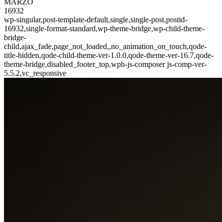
MARZO
16932
wp-singular,post-template-default,single,single-post,postid-
16932,single-format-standard,wp-theme-bridge,wp-child-theme-
bridge-
child,ajax_fade,page_not_loaded,,no_animation_on_touch,qode-
title-hidden,qode-child-theme-ver-1.0.0,qode-theme-ver-16.7,qode-
theme-bridge,disabled_footer_top,wpb-js-composer js-comp-ver-
5.5.2,vc_responsive