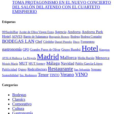
TOMA PROTAGONISMO EN EL NUEVO CONCIERTO
DEL SALÓN DEL ATENEO CON EL CUARTETO
EMISPHERIO
Etiquetas
Andorra
Andorra Park
Agencia
99SushiBar
Aceite de Oliva Virgen Extra
Hotel
AOVES
Barrio de Salamanca
Bodega
Bodega Contador
Benjamín Romeo
BODEGAS LAN
Chef
Córdoba
Formentera
Daniel Pinteño
Disco
Hotel
gastronomía
GPO
Grandes Pagos de Olivar
Grupo Bambú
Kimpton
Madrid
Mallorca
Menorca
Media Ración
AYSLA Mallorca
La Pérgola
Málaga
MUT
Navidad
MUT Agency
Pablo García-López
Moisés Marín
Restaurante
Redcollectors
Publicidad
Quiero
Soprano
San Sebastián
Verano
VINO
Tenor
TINTO
Sostenibilidad
Sra. Rushmore
Categorías
Bodegas
Classics
Corporativo
Cultura
Gastronomía